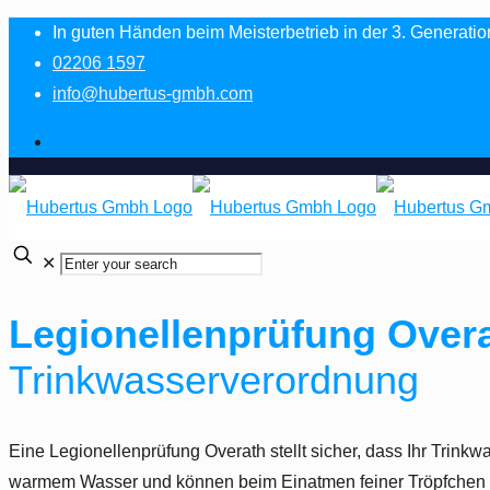
In guten Händen beim Meisterbetrieb in der 3. Generatio
02206 1597
info@hubertus-gmbh.com
✕
Legionellenprüfung Over
Trinkwasserverordnung
Eine Legionellenprüfung Overath stellt sicher, dass Ihr Trinkw
warmem Wasser und können beim Einatmen feiner Tröpfchen d