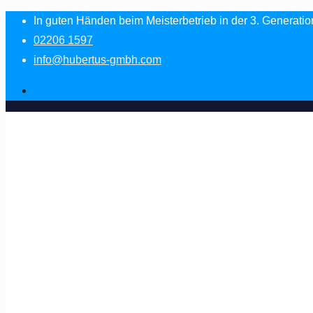
In guten Händen beim Meisterbetrieb in der 3. Generatio
02206 1597
info@hubertus-gmbh.com