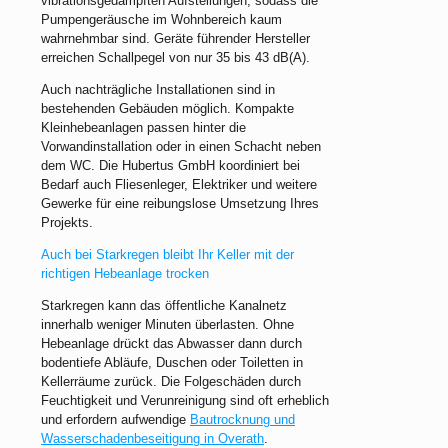
vibrationsgedämpften Aufstellungen, sodass die
Pumpengeräusche im Wohnbereich kaum
wahrnehmbar sind. Geräte führender Hersteller
erreichen Schallpegel von nur 35 bis 43 dB(A).
Auch nachträgliche Installationen sind in
bestehenden Gebäuden möglich. Kompakte
Kleinhebeanlagen passen hinter die
Vorwandinstallation oder in einen Schacht neben
dem WC. Die Hubertus GmbH koordiniert bei
Bedarf auch Fliesenleger, Elektriker und weitere
Gewerke für eine reibungslose Umsetzung Ihres
Projekts.
Auch bei Starkregen bleibt Ihr Keller mit der
richtigen Hebeanlage trocken
Starkregen kann das öffentliche Kanalnetz
innerhalb weniger Minuten überlasten. Ohne
Hebeanlage drückt das Abwasser dann durch
bodentiefe Abläufe, Duschen oder Toiletten in
Kellerräume zurück. Die Folgeschäden durch
Feuchtigkeit und Verunreinigung sind oft erheblich
und erfordern aufwendige
Bautrocknung und
Wasserschadenbeseitigung in Overath
.