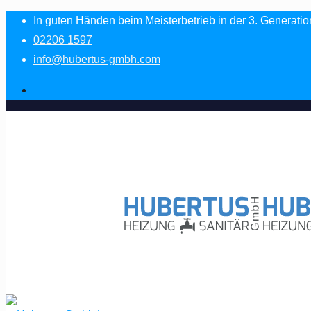
In guten Händen beim Meisterbetrieb in der 3. Generatio
02206 1597
info@hubertus-gmbh.com