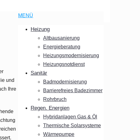
MENÜ
Heizung
Altbausanierung
Energieberatung
Heizungsmodernisierung
Heizungsnotdienst
er
Sanitär
lie und
Badmodernisierung
ch Ihre
Barrierefreies Badezimmer
Rohrbruch
Regen. Energien
chende
Hybridanlagen Gas & Öl
achtung
Thermische Solarsysteme
rreichen
Wärmepumpe
sert.