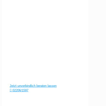
In guten Händen beim Meisterbetrieb in der 3.
Generation
Jetzt unverbindlich beraten lassen
02206/1597